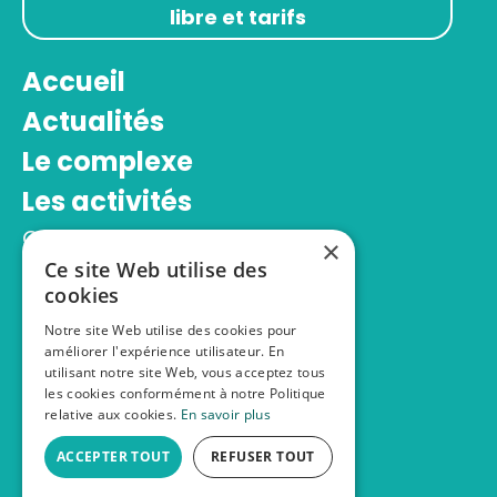
libre et tarifs
Accueil
Actualités
Le complexe
Les activités
Centre aquatique
×
Salle d’escalade
Ce site Web utilise des
cookies
Espace bien-être
Notre site Web utilise des cookies pour
Stages sportifs
améliorer l'expérience utilisateur. En
Infos pratiques
utilisant notre site Web, vous acceptez tous
les cookies conformément à notre Politique
Inscriptions
relative aux cookies.
En savoir plus
ACCEPTER TOUT
REFUSER TOUT
Complexe sportif Alice Milliat © 2026