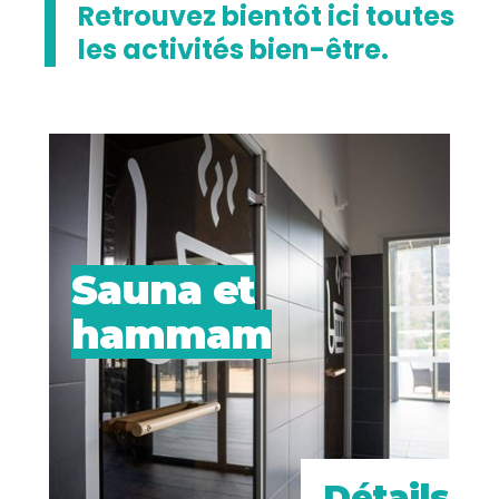
Retrouvez bientôt ici toutes
les activités bien-être.
Sauna et
hammam
Détails