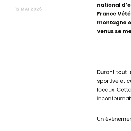
national d’e
12 MAI 2026
France Vétér
montagne et 
venus se me
Durant tout 
sportive et 
locaux. Cett
incontournab
Un événement