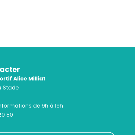
acter
tif Alice Milliat
u Stade
informations de 9h à 19h
20 80