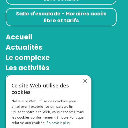
Salle d'escalade - Horaires accès
libre et tarifs
Accueil
Actualités
Le complexe
Les activités
Centre aquatique
×
Salle d’escalade
Ce site Web utilise des
cookies
Espace bien-être
Notre site Web utilise des cookies pour
Stages sportifs
améliorer l'expérience utilisateur. En
Infos pratiques
utilisant notre site Web, vous acceptez tous
les cookies conformément à notre Politique
Inscriptions
relative aux cookies.
En savoir plus