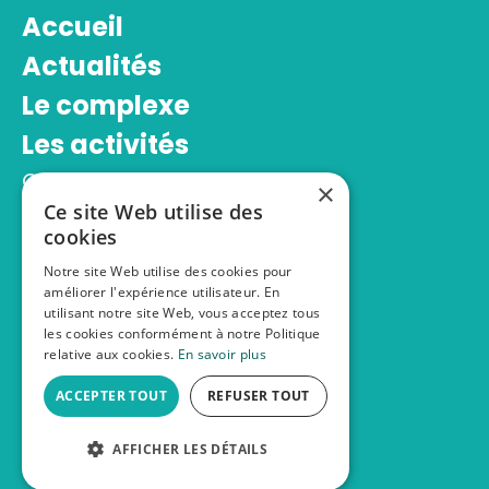
Accueil
Actualités
Le complexe
Les activités
Centre aquatique
×
Ce site Web utilise des
Salle d’escalade
cookies
Espace bien-être
Notre site Web utilise des cookies pour
Stages sportifs
améliorer l'expérience utilisateur. En
Infos pratiques
utilisant notre site Web, vous acceptez tous
les cookies conformément à notre Politique
Inscriptions
relative aux cookies.
En savoir plus
ACCEPTER TOUT
REFUSER TOUT
Complexe sportif Alice Milliat © 2026
Mentions Légales
-
Connexion
AFFICHER LES DÉTAILS